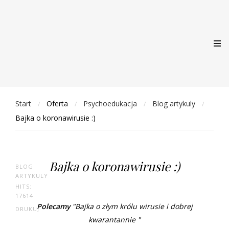
Start
Oferta
Psychoedukacja
Blog artykuly
/
/
/
/
Bajka o koronawirusie :)
Bajka o koronawirusie :)
BLOG
ARTYKULY
HITS:
17614
Polecamy
"Bajka o złym królu wirusie i dobrej
DRUKUJ
kwarantannie "