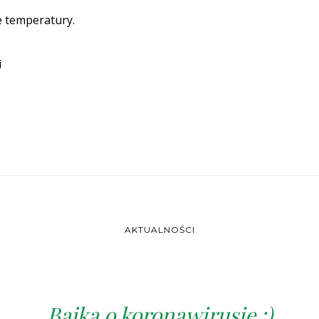
e temperatury.
i
AKTUALNOŚCI
Bajka o koronawirusie :)